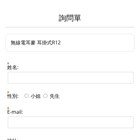
詢問單
無線電耳麥 耳掛式R12
姓名:
性別:
小姐
先生
E-mail: