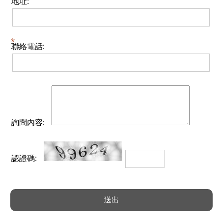
地址:
聯絡電話:
詢問內容:
認證碼: