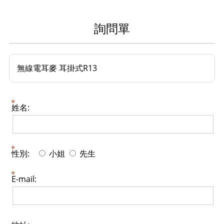
詢問單
無線電耳麥 耳掛式R13
姓名:
性別:
小姐
先生
E-mail: