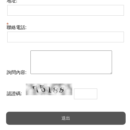
地址:
聯絡電話:
詢問內容:
認證碼: