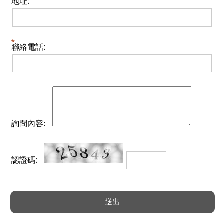
地址:
聯絡電話:
詢問內容:
認證碼: