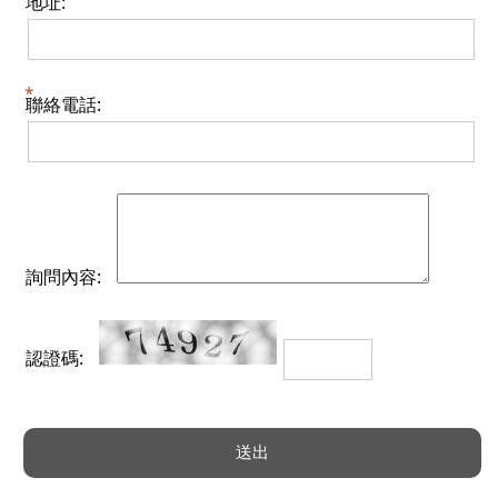
地址:
聯絡電話:
詢問內容:
認證碼: