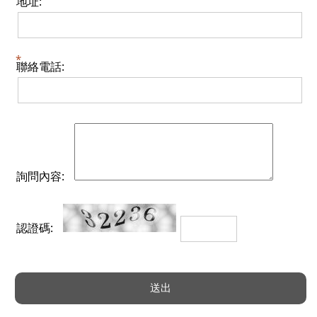
地址:
聯絡電話:
詢問內容:
認證碼: