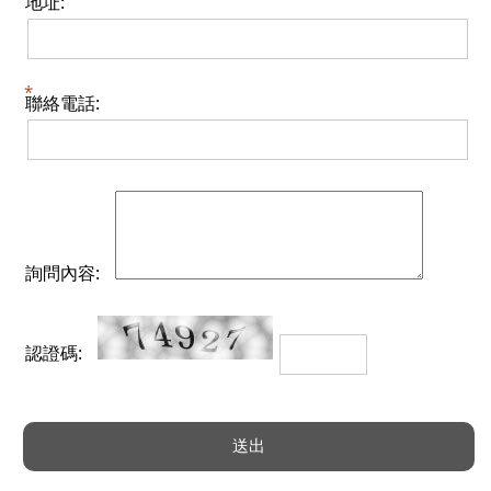
地址:
聯絡電話:
詢問內容:
認證碼: