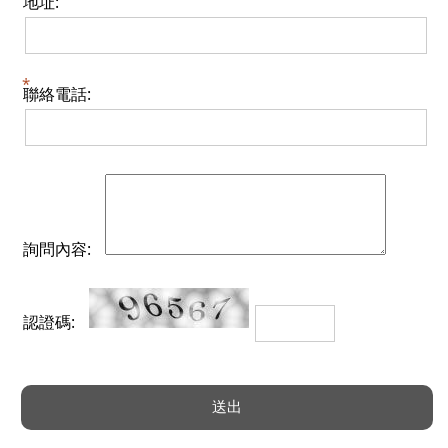
地址:
聯絡電話:
詢問內容:
認證碼: