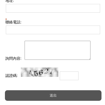
地址:
聯絡電話:
詢問內容:
認證碼: