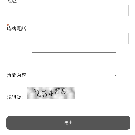
地址:
聯絡電話:
詢問內容:
認證碼: