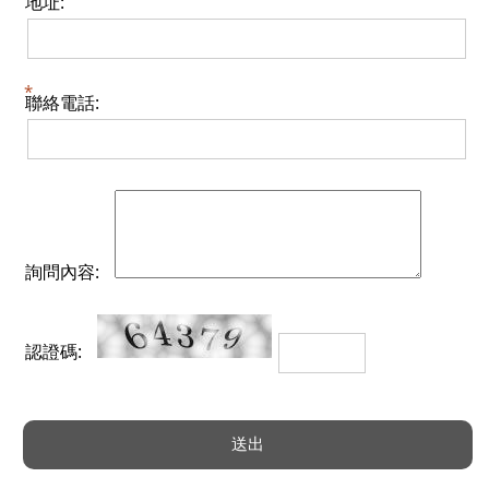
地址:
聯絡電話:
詢問內容:
認證碼: