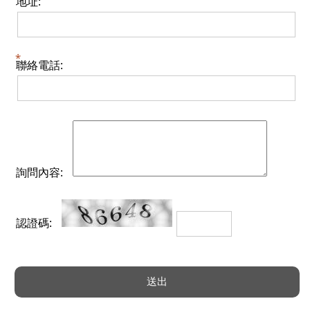
地址:
聯絡電話:
詢問內容:
認證碼: