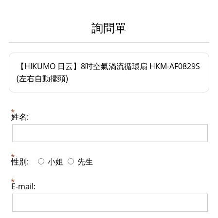
詢問單
【HIKUMO 日云】8吋空氣渦流循環扇 HKM-AF0829S
(左右自動擺頭)
姓名:
性別:
小姐
先生
E-mail: