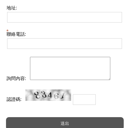
地址:
聯絡電話:
詢問內容:
認證碼: