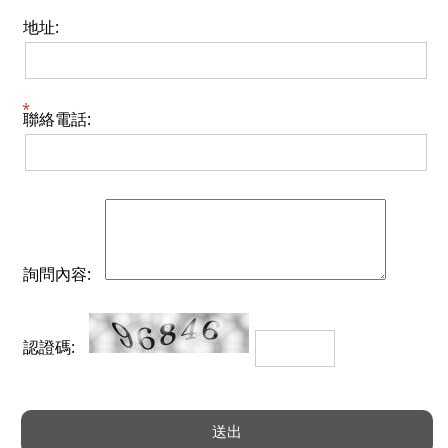
地址:
聯絡電話:
詢問內容:
認證碼: