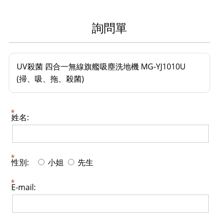
詢問單
UV殺菌 四合一無線旗艦吸塵洗地機 MG-YJ1010U
(掃、吸、拖、殺菌)
姓名:
性別:
小姐
先生
E-mail: