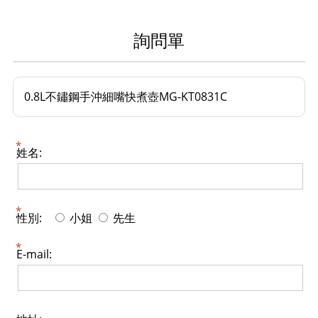
詢問單
0.8L不鏽鋼手沖細嘴快煮壺MG-KT0831C
姓名:
性別:
小姐
先生
E-mail: