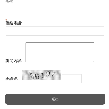
地址:
聯絡電話:
詢問內容:
認證碼: