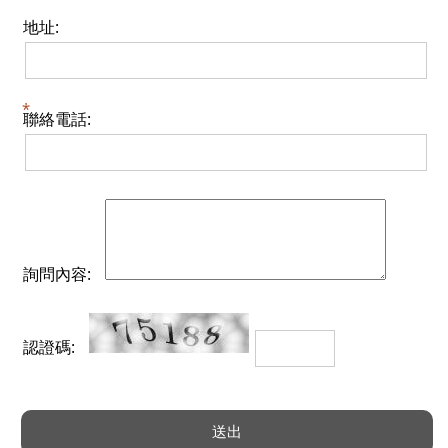
地址:
聯絡電話:
詢問內容:
認證碼: