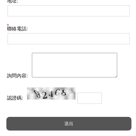
地址:
聯絡電話:
詢問內容:
認證碼: