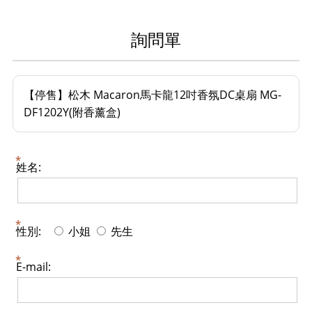
詢問單
【停售】松木 Macaron馬卡龍12吋香氛DC桌扇 MG-
DF1202Y(附香薰盒)
姓名:
性別:
小姐
先生
E-mail: