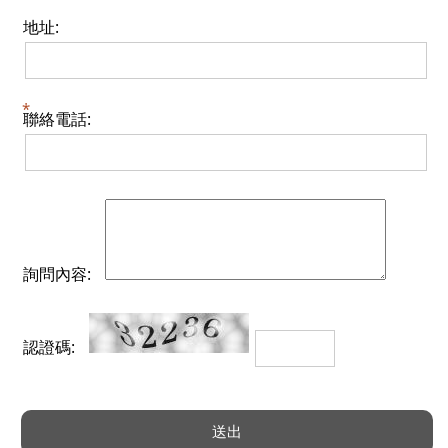
地址:
聯絡電話:
詢問內容:
認證碼: