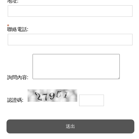
地址:
聯絡電話:
詢問內容:
認證碼: