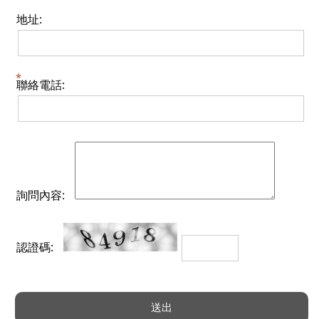
地址:
聯絡電話:
詢問內容:
認證碼: