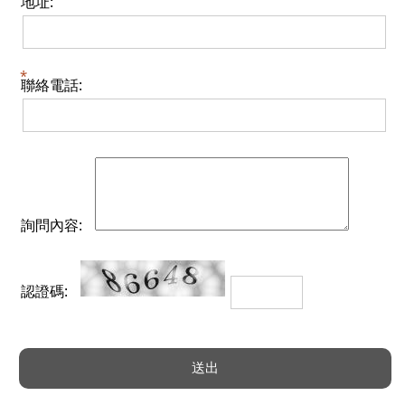
地址:
聯絡電話:
詢問內容:
認證碼: