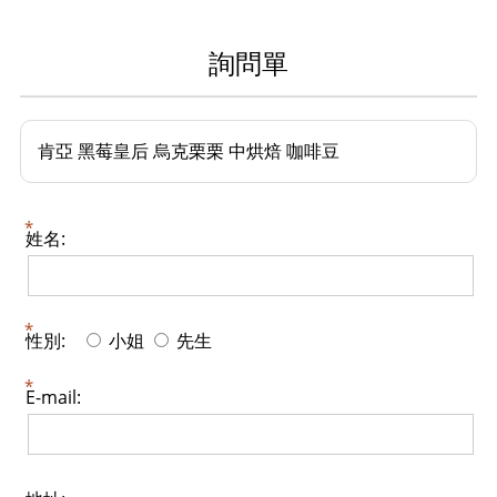
詢問單
肯亞 黑莓皇后 烏克栗栗 中烘焙 咖啡豆
姓名:
性別:
小姐
先生
E-mail: