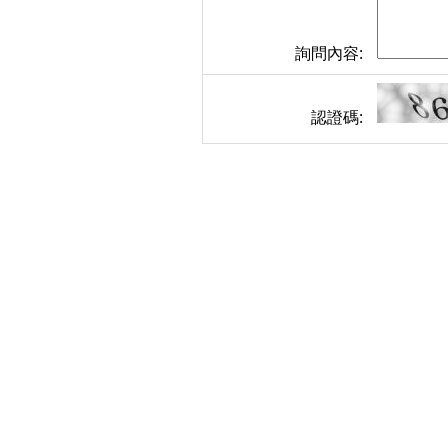
詢問內容:
認證碼: