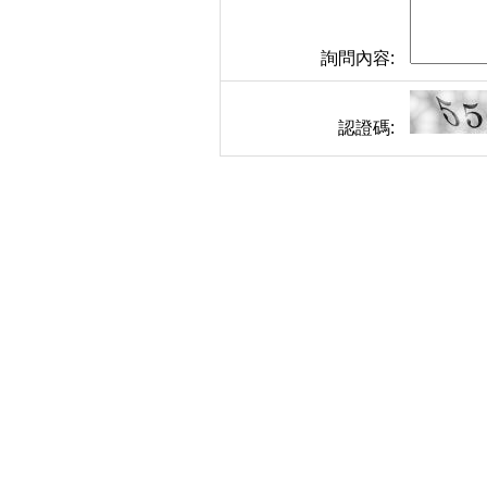
詢問內容:
認證碼: