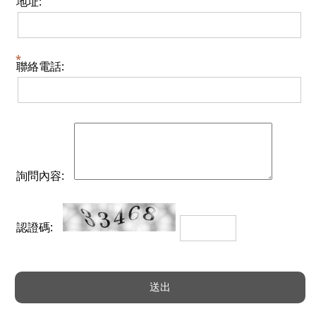
地址:
聯絡電話:
詢問內容:
認證碼: