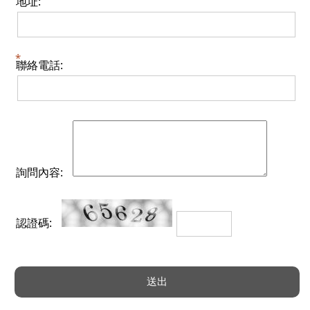
地址:
聯絡電話:
詢問內容:
認證碼: