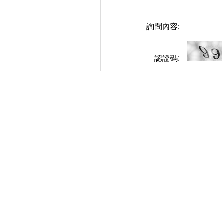
詢問內容:
認證碼: