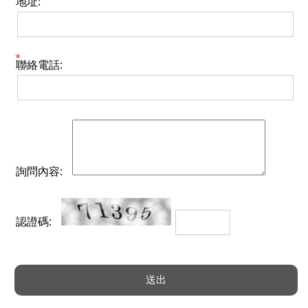
地址:
聯絡電話:
詢問內容:
認證碼: