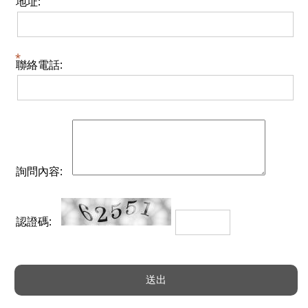
地址:
聯絡電話:
詢問內容:
認證碼: