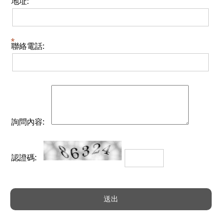
地址:
聯絡電話:
詢問內容:
認證碼: