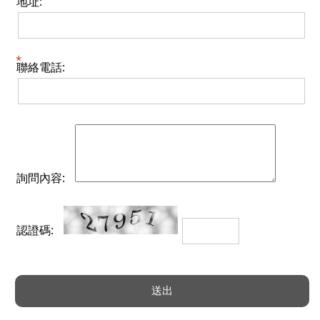
地址:
聯絡電話:
詢問內容:
認證碼: