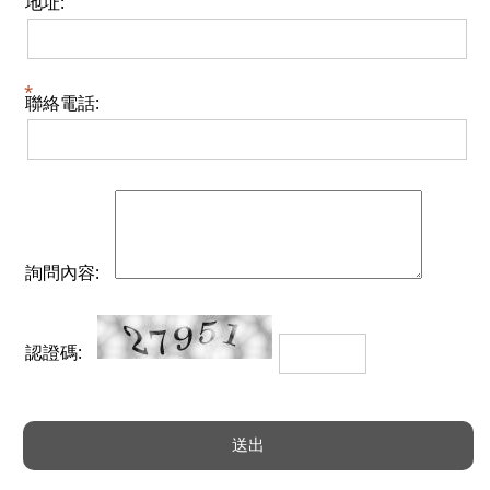
地址:
聯絡電話:
詢問內容:
認證碼: