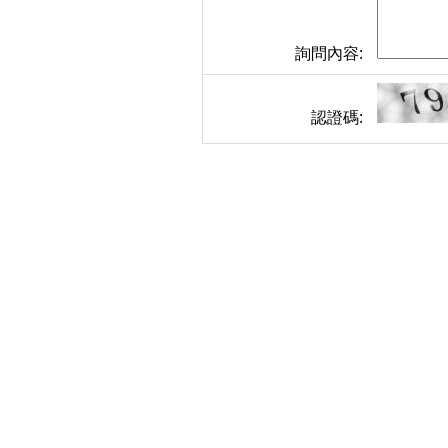
詢問內容:
認證碼: