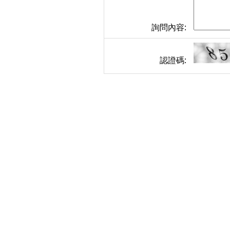
詢問內容:
認證碼: