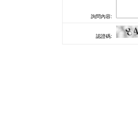
詢問內容:
認證碼: