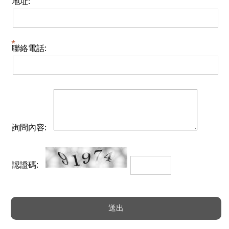
地址:
聯絡電話:
詢問內容:
認證碼: