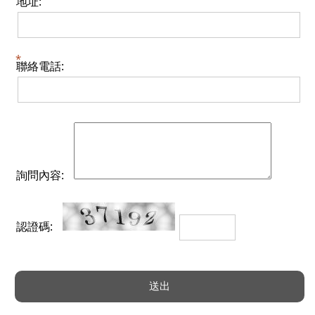
地址:
聯絡電話:
詢問內容:
認證碼: