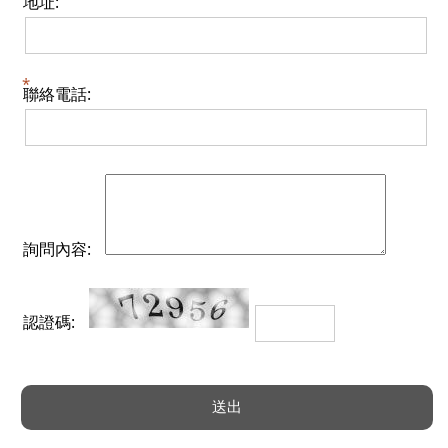
地址:
聯絡電話:
詢問內容:
認證碼: