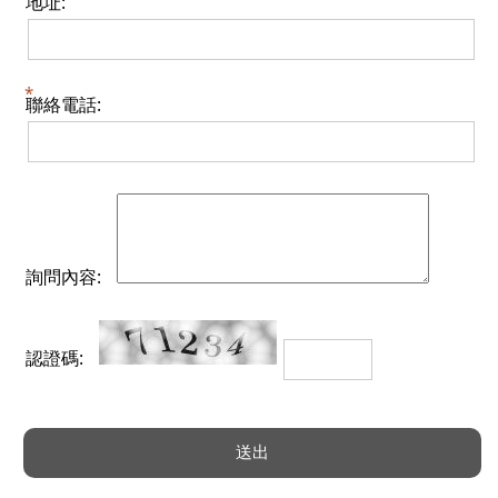
地址:
聯絡電話:
詢問內容:
認證碼: