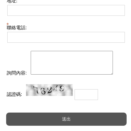
地址:
聯絡電話:
詢問內容:
認證碼: