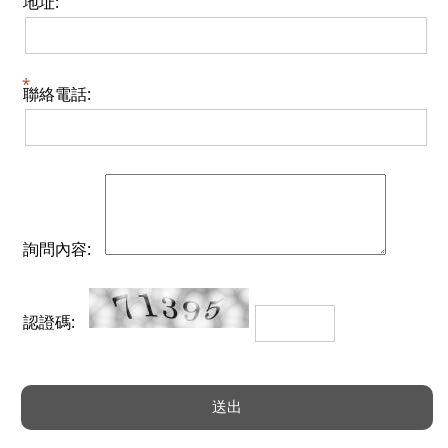
地址:
聯絡電話:
詢問內容:
認證碼: