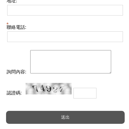
地址:
聯絡電話:
詢問內容:
認證碼: