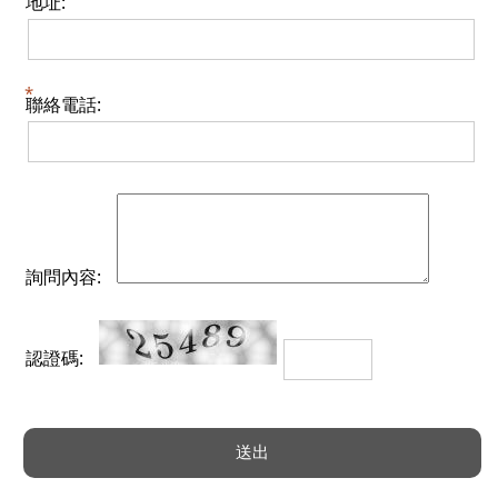
地址:
聯絡電話:
詢問內容:
認證碼: