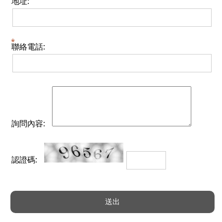
地址:
聯絡電話:
詢問內容:
認證碼: