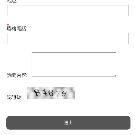
地址:
聯絡電話:
詢問內容:
認證碼: