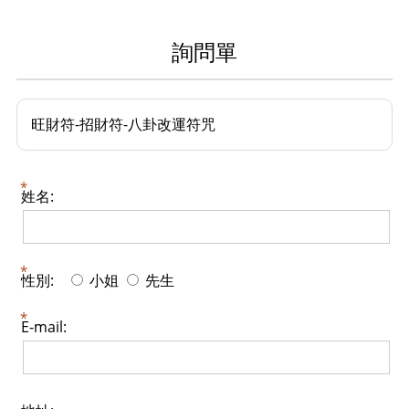
詢問單
旺財符-招財符-八卦改運符咒
姓名:
性別:
小姐
先生
E-mail: