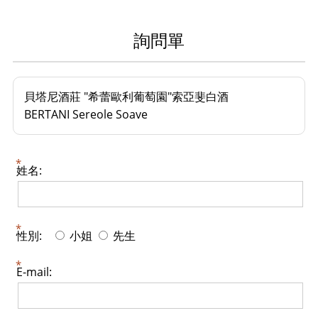
詢問單
貝塔尼酒莊 "希蕾歐利葡萄園"索亞斐白酒
BERTANI Sereole Soave
姓名:
性別:
小姐
先生
E-mail: