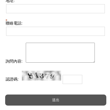
地址:
聯絡電話:
詢問內容:
認證碼: