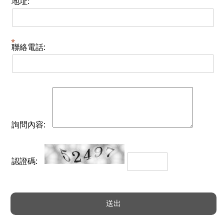
地址:
聯絡電話:
詢問內容:
認證碼: