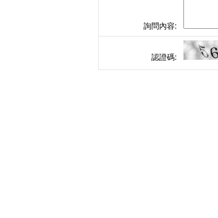
詢問內容:
認證碼: