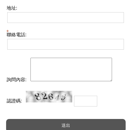
地址:
聯絡電話:
詢問內容:
認證碼: