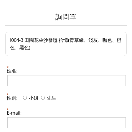
詢問單
I004-3 田園花朵沙發毯 拾憶(青草綠、淺灰、咖色、橙
色、黑色)
姓名:
性別:
小姐
先生
E-mail: