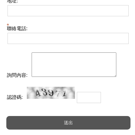
地址:
聯絡電話:
詢問內容:
認證碼: