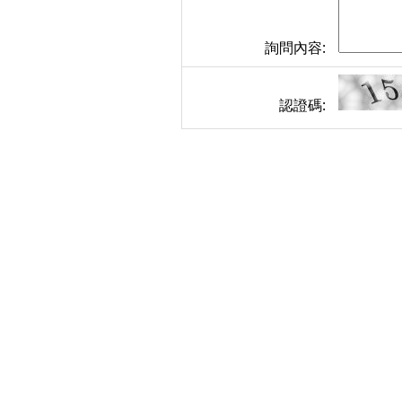
詢問內容:
認證碼: